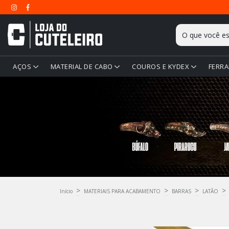
AÇOS
MATERIAL DE CABO
COUROS E KYDEX
FERRA
>
>
>
>
Início
MATERIAIS PARA ACABAMENTO
BARRAS
LATÃO