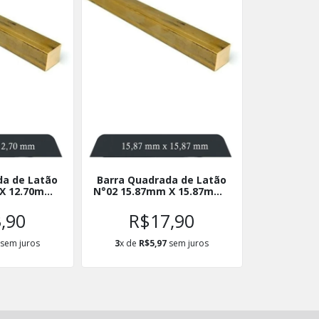
da de Latão
Barra Quadrada de Latão
X 12.70mm -
N°02 15.87mm X 15.87mm -
X12
BQL15X15
,90
R$17,90
sem juros
3
x de
R$5,97
sem juros