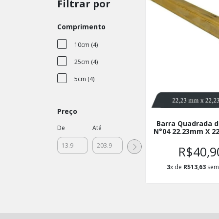
Filtrar por
Comprimento
10cm (4)
25cm (4)
5cm (4)
Preço
Barra Quadrada d
De
Até
N°04 22.23mm X 2
BQL22X22
R$40,9
3
x de
R$13,63
sem 