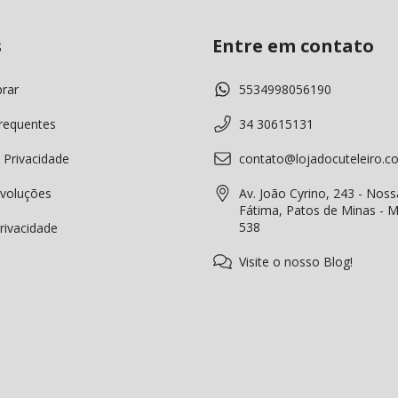
s
Entre em contato
rar
5534998056190
requentes
34 30615131
 Privacidade
contato@lojadocuteleiro.c
voluções
Av. João Cyrino, 243 - Noss
Fátima, Patos de Minas - 
538
Privacidade
Visite o nosso Blog!