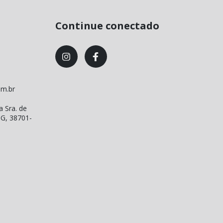
Continue conectado
om.br
a Sra. de
MG, 38701-