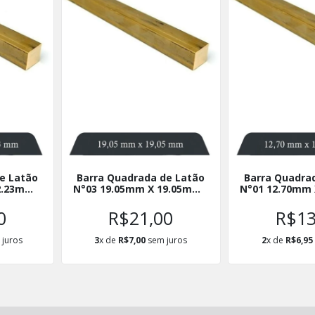
e Latão
Barra Quadrada de Latão
Barra Quadra
2.23mm -
N°03 19.05mm X 19.05mm -
N°01 12.70mm 
BQL19X19
BQL12
0
R$21,00
R$13
juros
3
x de
R$7,00
sem juros
2
x de
R$6,95