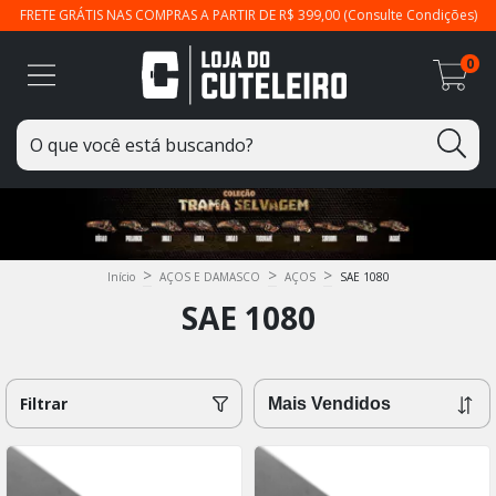
FRETE GRÁTIS NAS COMPRAS A PARTIR DE R$ 399,00 (Consulte Condições)
0
>
>
>
Início
AÇOS E DAMASCO
AÇOS
SAE 1080
SAE 1080
Filtrar