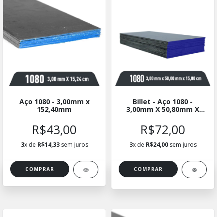
Aço 1080 - 3,00mm x
Billet - Aço 1080 -
152,40mm
3,00mm X 50,80mm X
15cm - Kit com 10
Unidades
R$43,00
R$72,00
3
x de
R$14,33
sem juros
3
x de
R$24,00
sem juros
COMPRAR