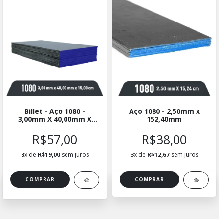
Billet - Aço 1080 -
Aço 1080 - 2,50mm x
3,00mm X 40,00mm X
152,40mm
15cm - Kit com 10
Unidades
R$57,00
R$38,00
3
x de
R$19,00
sem juros
3
x de
R$12,67
sem juros
COMPRAR