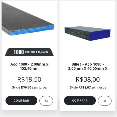
Aço 1080 - 2,00mm x
Billet - Aço 1080 -
152,40mm
2,00mm X 40,00mm X
15cm - Kit com 10
Unidades
R$19,50
R$38,00
3
x de
R$6,50
sem juros
3
x de
R$12,67
sem juros
COMPRAR