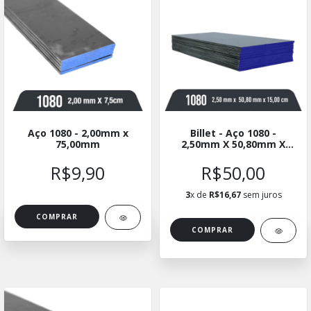
Aço 1080 - 2,00mm x
Billet - Aço 1080 -
75,00mm
2,50mm X 50,80mm X
15cm - Kit com 10
Unidades
R$9,90
R$50,00
3
x de
R$16,67
sem juros
COMPRAR