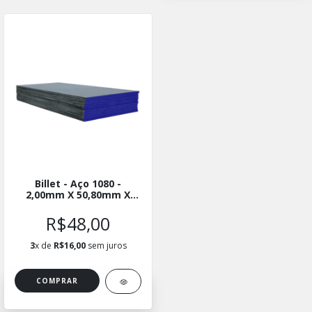
Billet - Aço 1080 -
2,00mm X 50,80mm X
15cm - Kit com 10
Unidades
R$48,00
3
x de
R$16,00
sem juros