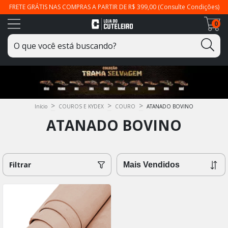
FRETE GRÁTIS NAS COMPRAS A PARTIR DE R$ 399,00 (Consulte Condições)
0
>
>
>
Início
COUROS E KYDEX
COURO
ATANADO BOVINO
ATANADO BOVINO
Filtrar