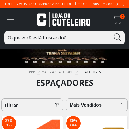
FRETE GRÁTIS NAS COMPRAS A PARTIR DE R$ 399,00 (Consulte Condições)
0
>
>
Início
MATERIAIS PARA CABO
ESPAÇADORES
ESPAÇADORES
Filtrar
27
%
30
%
OFF
OFF