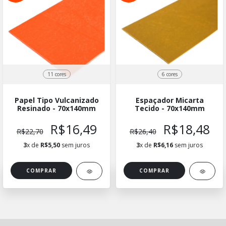
11 cores
6 cores
Papel Tipo Vulcanizado
Espaçador Micarta
Resinado - 70x140mm
Tecido - 70x140mm
R$16,49
R$18,48
R$22,70
R$26,40
3
x de
R$5,50
sem juros
3
x de
R$6,16
sem juros
COMPRAR
COMPRAR